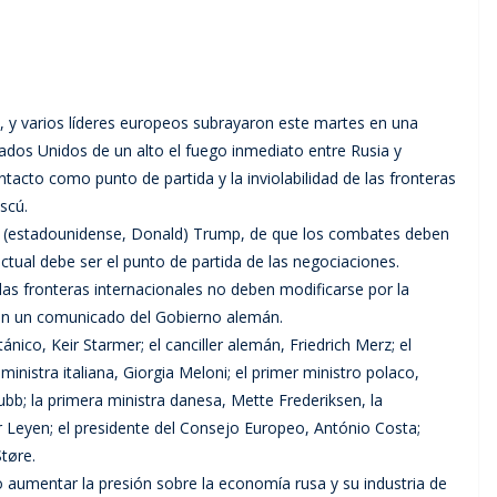
ki, y varios líderes europeos subrayaron este martes en una
ados Unidos de un alto el fuego inmediato entre Rusia y
ntacto como punto de partida y la inviolabilidad de las fronteras
scú.
e (estadounidense, Donald) Trump, de que los combates deben
ctual debe ser el punto de partida de las negociaciones.
as fronteras internacionales no deben modificarse por la
a en un comunicado del Gobierno alemán.
tánico, Keir Starmer; el canciller alemán, Friedrich Merz; el
nistra italiana, Giorgia Meloni; el primer ministro polaco,
ubb; la primera ministra danesa, Mette Frederiksen, la
 Leyen; el presidente del Consejo Europeo, António Costa;
tøre.
 aumentar la presión sobre la economía rusa y su industria de