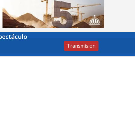
pectáculo
Transmision