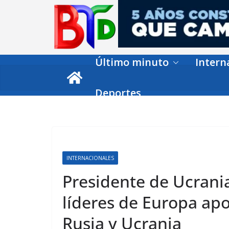
Skip
to
content
Último minuto
Intern
Deportes
INTERNACIONALES
Presidente de Ucrania
líderes de Europa apo
Rusia y Ucrania