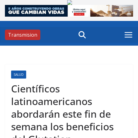
Skip
to
content
Transmision
SALUD
Científicos
latinoamericanos
abordarán este fin de
semana los beneficios