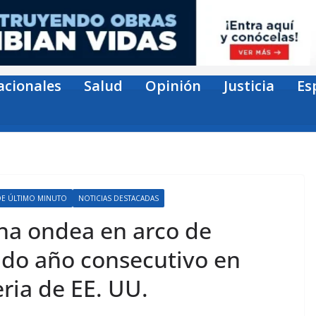
acionales
Salud
Opinión
Justicia
Es
DE ÚLTIMO MINUTO
NOTICIAS DESTACADAS
na ondea en arco de
do año consecutivo en
eria de EE. UU.