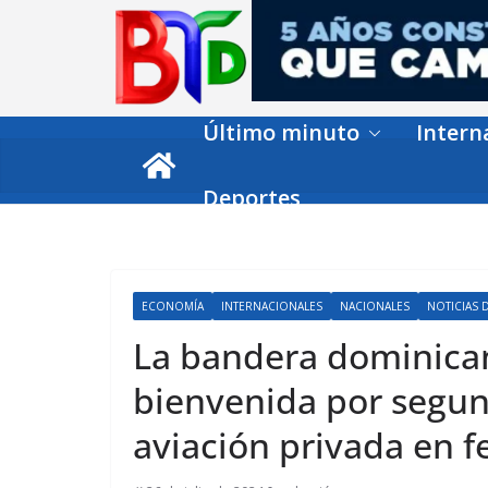
Skip
to
content
Último minuto
Intern
Deportes
ECONOMÍA
INTERNACIONALES
NACIONALES
NOTICIAS 
La bandera dominica
bienvenida por segun
aviación privada en f