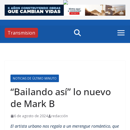
Skip
to
content
Transmision
NOTICIAS DE ÚLTIMO MINUTO
“Bailando así” lo nuevo
de Mark B
6 de agosto de 2024
redacción
El artista urbano nos regala a un merengue romántico, que