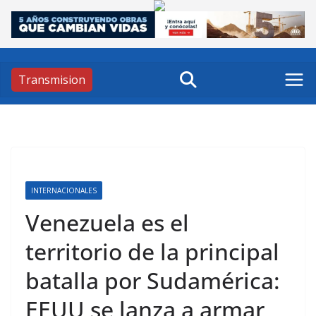
Skip
to
content
Transmision
INTERNACIONALES
Venezuela es el
territorio de la principal
batalla por Sudamérica:
EEUU se lanza a armar