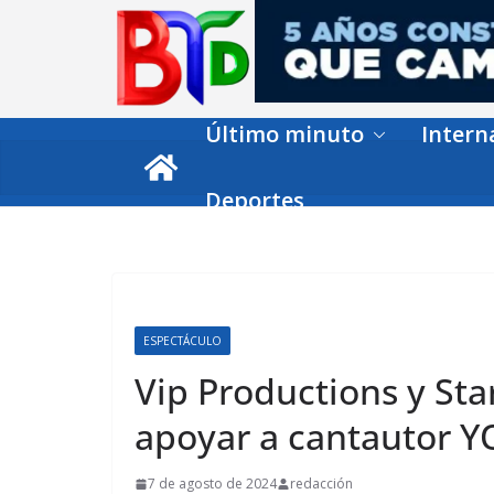
Skip
to
content
Último minuto
Intern
Deportes
ESPECTÁCULO
Vip Productions y Sta
apoyar a cantautor 
7 de agosto de 2024
redacción