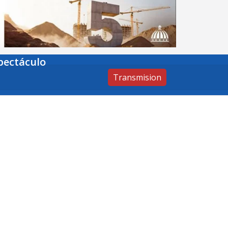
pectáculo
Transmision