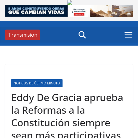
Skip
to
content
Transmision
NOTICIAS DE ÚLTIMO MINUTO
Eddy De Gracia aprueba
la Reformas a la
Constitución siempre
sean más participativas