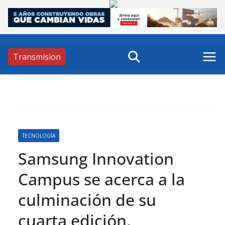
Skip
to
content
Transmision
TECNOLOGÍA
Samsung Innovation
Campus se acerca a la
culminación de su
cuarta edición,