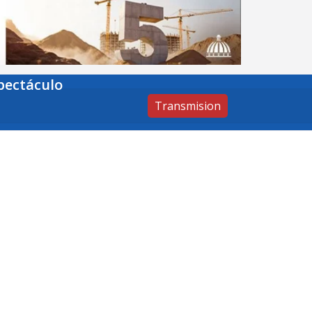
pectáculo
Transmision