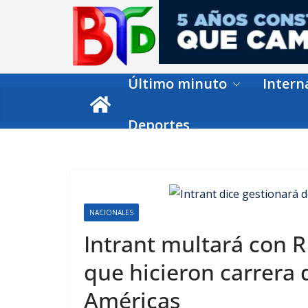
Skip
to
content
Último minuto
Intern
Deportes
NACIONALES
Intrant multará con 
que hicieron carrera
Américas