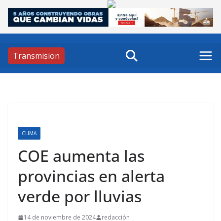
Skip
to
content
Transmision
CLIMA
COE aumenta las
provincias en alerta
verde por lluvias
14 de noviembre de 2024
redacción