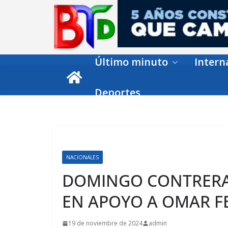
Skip
to
content
Último minuto
Intern
Deportes
NACIONALES
DOMINGO CONTRERA
EN APOYO A OMAR 
19 de noviembre de 2024
admin