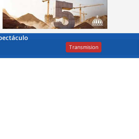
pectáculo
Transmision