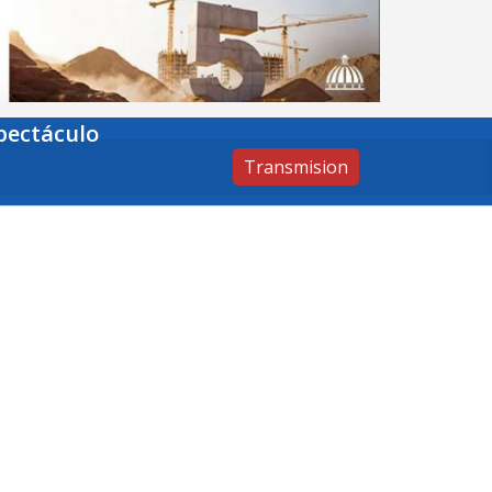
pectáculo
Transmision