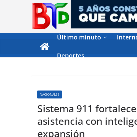
Skip
to
content
Último minuto
Intern
Deportes
NACIONALES
Sistema 911 fortalece
asistencia con intelig
expansión