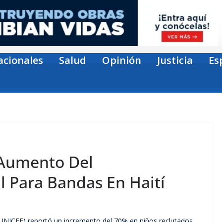
acionales
Salud
Opinión
Justicia
Es
 Aumento Del
l Para Bandas En Haití
 (UNICEF) reportó un incremento del 70% en niños reclutados