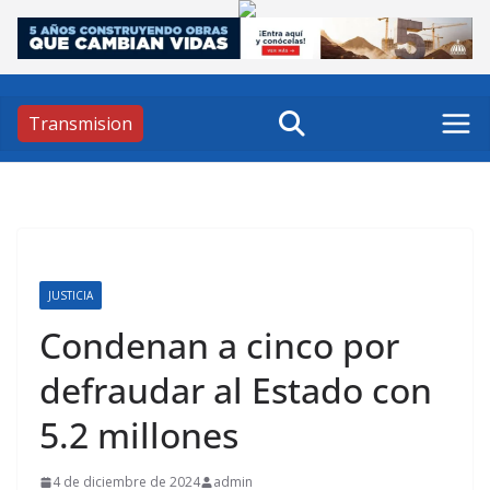
Skip
to
content
Transmision
JUSTICIA
Condenan a cinco por
defraudar al Estado con
5.2 millones
4 de diciembre de 2024
admin