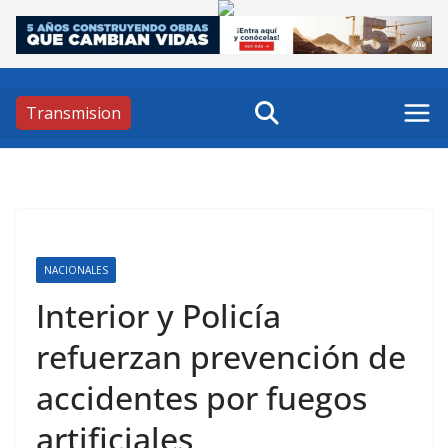
Skip
to
content
Transmision
NACIONALES
Interior y Policía
refuerzan prevención de
accidentes por fuegos
artificiales