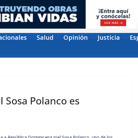
acionales
Salud
Opinión
Justicia
Es
l Sosa Polanco es
bia a República Dominicana Joel Sosa Polanco, uno de los