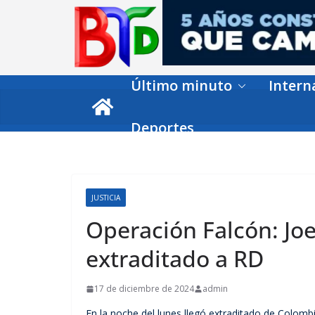
Skip
to
content
Último minuto
Intern
Deportes
JUSTICIA
Operación Falcón: Joe
extraditado a RD
17 de diciembre de 2024
admin
En la noche del lunes llegó extraditado de Colom