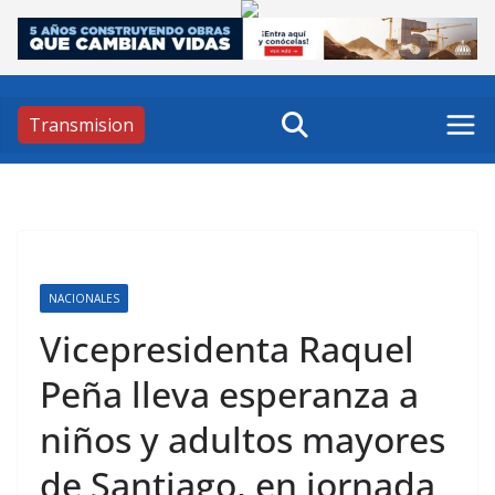
Skip
to
content
Transmision
NACIONALES
Vicepresidenta Raquel
Peña lleva esperanza a
niños y adultos mayores
de Santiago, en jornada