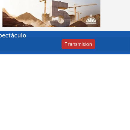
pectáculo
Transmision