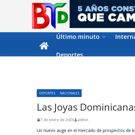
Skip
to
content
Último minuto
Intern
Deportes
DEPORTES
NACIONALES
Las Joyas Dominicana
7 de enero de 2025
admin
Un nuevo auge en el mercado de prospectos de béi