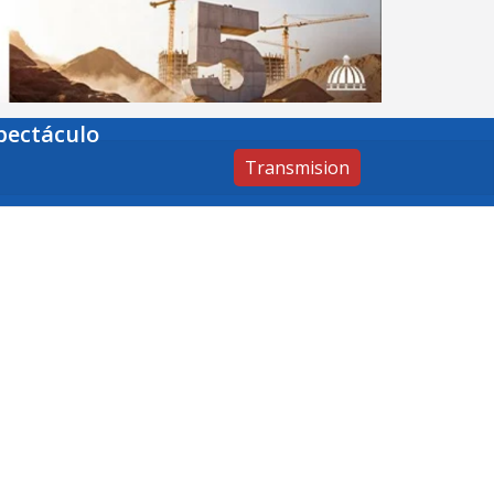
pectáculo
Transmision