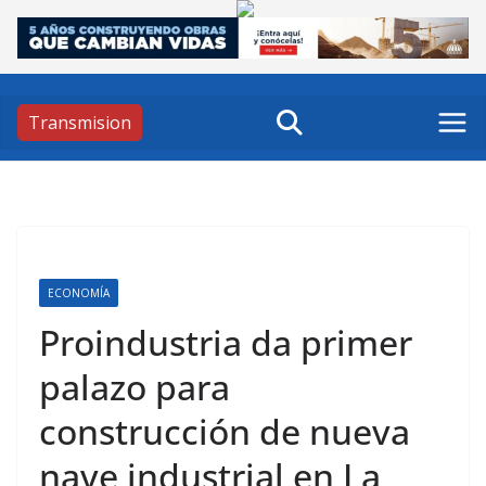
Skip
to
content
Transmision
ECONOMÍA
Proindustria da primer
palazo para
construcción de nueva
nave industrial en La