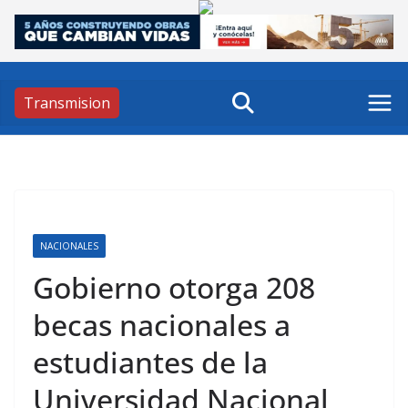
Skip
to
content
Transmision
NACIONALES
Gobierno otorga 208
becas nacionales a
estudiantes de la
Universidad Nacional