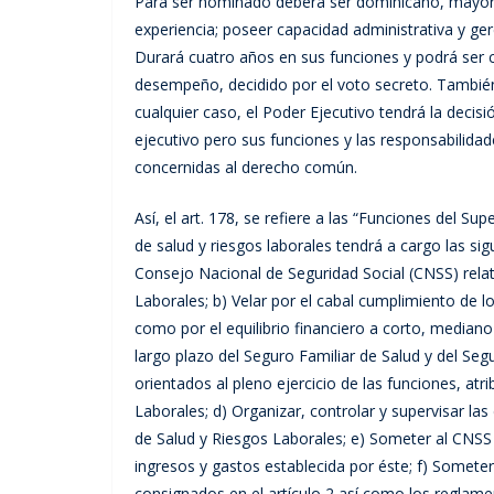
Para ser nominado deberá ser dominicano, mayor 
experiencia; poseer capacidad administrativa y gere
Durará cuatro años en sus funciones y podrá ser
desempeño, decidido por el voto secreto. También
cualquier caso, el Poder Ejecutivo tendrá la decisi
ejecutivo pero sus funciones y las responsabilidade
concernidas al derecho común.
Así, el art. 178, se refiere a las “Funciones del S
de salud y riesgos laborales tendrá a cargo las sig
Consejo Nacional de Seguridad Social (CNSS) relat
Laborales; b) Velar por el cabal cumplimiento de lo
como por el equilibrio financiero a corto, mediano
largo plazo del Seguro Familiar de Salud y del Se
orientados al pleno ejercicio de las funciones, at
Laborales; d) Organizar, controlar y supervisar la
de Salud y Riesgos Laborales; e) Someter al CNSS e
ingresos y gastos establecida por éste; f) Somete
consignados en el artículo 2 así como los reglame