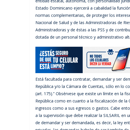
entidad estatal, autónoma, con personalidad jurídi
Estado Dominicano ejercerá a cabalidad la función 
normas complementarias, de proteger los intereses d
Nacional de Salud y de las Administradoras de Rie
Administradoras y de éstas a las PSS y de contribu
dotada de un personal técnico y administrativo alt
Está facultada para contratar, demandar y ser dem
República y/o la Cámara de Cuentas, sólo en lo c
(art. 175).” Obsérvese que existe un límite en la fi
República como en cuanto a la fiscalización de la
ingresos como a sus egresos o gastos. Cabe entonc
a la supervisión que debe realizar la SILSARIL en 
de demandar y ser demandada, es decir, la ley en
privadas, las demandas habrán de ser también de n