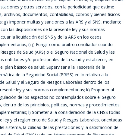
staciones y otros servicios, con la periodicidad que estime
s, archivos, documentos, contabilidad, cobros y bienes físicos
s; g) Imponer multas y sanciones a las ARS y al SNS, mediante
on las disposiciones de la presente ley y sus normas
ctuar la liquidación del SNS y de la ARS en los casos
plementarias; i) j) Fungir como árbitro conciliador cuando
Riesgos de Salud (ARS) o el Seguro Nacional de Salud y las
s entidades y/o profesionales de la salud y establecer, en
del plan básico de salud; Supervisar a la Tesorería de la
mática de la Seguridad Social (PRISS) en lo relativo a la
r de Salud y al Seguro de Riesgos Laborales dentro de los
 presente ley y sus normas complementarias; k) Proponer al
egulación de los aspectos no contemplados sobre el Seguro
, dentro de los principios, políticas, normas y procedimientos
plementarias; l) Someter a la consideración de la CNSS todas
nte ley y el reglamento de Salud y Riesgos Laborales, orientadas
 del sistema, la calidad de las prestaciones y la satisfacción de
ional de Salud (SNS) y de las Administradoras de Riesgos de