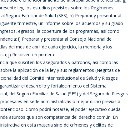
 presente ley, los estudios previstos sobre los Regímenes
 al Seguro Familiar de Salud (SFS); h) Preparar y presentar al
siguiente trimestre, un informe sobre los acuerdos y su grado
 ingresos, egresos, la cobertura de los programas, así como
ndencia; i) Preparar y presentar al Consejo Nacional de
días del mes de abril de cada ejercicio, la memoria y los
ia; j) Resolver, en primera
encia que susciten los asegurados y patronos, así como las
obre la aplicación de la ley y sus reglamentos (Negritas de
cionalidad del Comité Interinstitucional de Salud y Riesgos
 garantizar el desarrollo y fortalecimiento del Sistema
ial, del Seguro Familiar de Salud (SFS) y del Seguro de Riesgos
s procesales en sede administrativas o mejor dicho previas a
r contencioso. Como podrá notarse, el poder ejecutivo queda
iende asuntos que son competencia del derecho común. En
nistrativa en esta materia sino de crímenes y delitos de