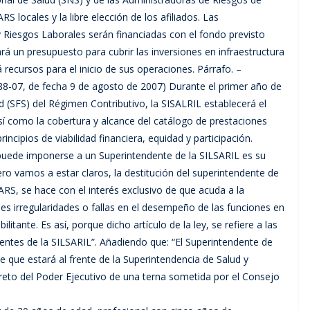
RS locales y la libre elección de los afiliados. Las
 Riesgos Laborales serán financiadas con el fondo previsto
tará un presupuesto para cubrir las inversiones en infraestructura
 recursos para el inicio de sus operaciones. Párrafo. –
 188-07, de fecha 9 de agosto de 2007) Durante el primer año de
d (SFS) del Régimen Contributivo, la SISALRIL establecerá el
así como la cobertura y alcance del catálogo de prestaciones
ncipios de viabilidad financiera, equidad y participación.
 puede imponerse a un Superintendente de la SILSARIL es su
pero vamos a estar claros, la destitución del superintendente de
ARS, se hace con el interés exclusivo de que acuda a la
les irregularidades o fallas en el desempeño de las funciones en
litante. Es así, porque dicho artículo de la ley, se refiere a las
entes de la SILSARIL”. Añadiendo que: “El Superintendente de
e que estará al frente de la Superintendencia de Salud y
reto del Poder Ejecutivo de una terna sometida por el Consejo