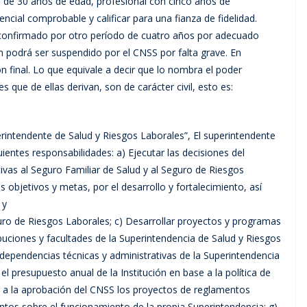
de 30 años de edad, profesional con cinco años de
ncial comprobable y calificar para una fianza de fidelidad.
 confirmado por otro período de cuatro años por adecuado
 podrá ser suspendido por el CNSS por falta grave. En
ón final. Lo que equivale a decir que lo nombra el poder
s que de ellas derivan, son de carácter civil, esto es:
uperintendente de Salud y Riesgos Laborales”, El superintendente
uientes responsabilidades: a) Ejecutar las decisiones del
ivas al Seguro Familiar de Salud y al Seguro de Riesgos
s objetivos y metas, por el desarrollo y fortalecimiento, así
 y
guro de Riesgos Laborales; c) Desarrollar proyectos y programas
ribuciones y facultades de la Superintendencia de Salud y Riesgos
s dependencias técnicas y administrativas de la Superintendencia
l presupuesto anual de la Institución en base a la política de
r a la aprobación del CNSS los proyectos de reglamentos
ntos sobre el funcionamiento de la propia Superintendencia; g)