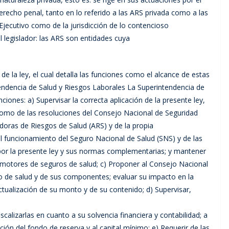
derecho penal, tanto en lo referido a las ARS privada como a las
Ejecutivo como de la jurisdicción de lo contencioso
l legislador: las ARS son entidades cuya
de la ley, el cual detalla las funciones como el alcance de estas
tendencia de Salud y Riesgos Laborales La Superintendencia de
ciones: a) Supervisar la correcta aplicación de la presente ley,
como de las resoluciones del Consejo Nacional de Seguridad
adoras de Riesgos de Salud (ARS) y de la propia
el funcionamiento del Seguro Nacional de Salud (SNS) y de las
por la presente ley y sus normas complementarias; y mantener
romotores de seguros de salud; c) Proponer al Consejo Nacional
co de salud y de sus componentes; evaluar su impacto en la
ctualización de su monto y de su contenido; d) Supervisar,
scalizarlas en cuanto a su solvencia financiera y contabilidad; a
ción del fondo de reserva y al capital mínimo; e) Requerir de las