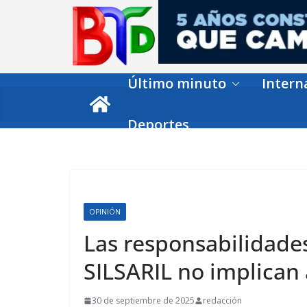
Skip
to
content
Último minuto
Intern
Deportes
OPINIÓN
Las responsabilidades
SILSARIL no implican 
30 de septiembre de 2025
redacción