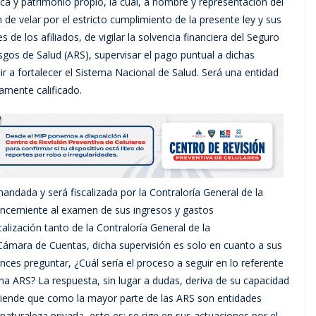
ca y patrimonio propio, la cual, a nombre y representación del
de velar por el estricto cumplimiento de la presente ley y sus
e los afiliados, de vigilar la solvencia financiera del Seguro
sgos de Salud (ARS), supervisar el pago puntual a dichas
ir a fortalecer el Sistema Nacional de Salud. Será una entidad
amente calificado.
andada y será fiscalizada por la Contraloría General de la
oncerniente al examen de sus ingresos y gastos
scalización tanto de la Contraloría General de la
 Cámara de Cuentas, dicha supervisión es solo en cuanto a sus
es preguntar, ¿Cuál sería el proceso a seguir en lo referente
una ARS? La respuesta, sin lugar a dudas, deriva de su capacidad
tiende que como la mayor parte de las ARS son entidades
aturaleza privada, esto es: se rige en sus actuaciones por el